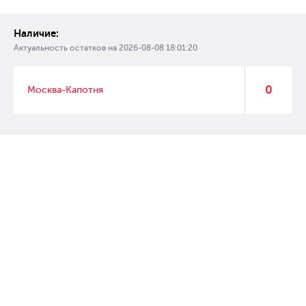
Наличие:
Актуальность остатков на
2026-08-08 18:01:20
0
Москва-Капотня
© 2007 – 2017 Форвард, интернет магазин автозапчастей, склад
автозапчастей в Москве, автозапчасти оптом от производителей»
Создание сайта –
WebGK