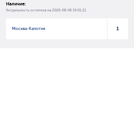
Наличие:
Актуальность остатков на
2026-08-06 19:01:21
1
Москва-Капотня
© 2007 – 2017 Форвард, интернет магазин автозапчастей, склад
автозапчастей в Москве, автозапчасти оптом от производителей»
Создание сайта –
WebGK