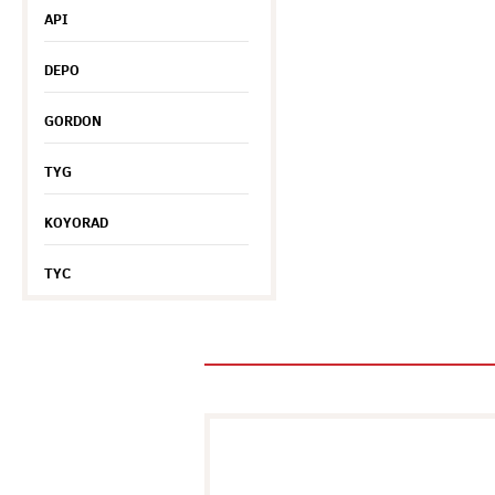
API
DEPO
GORDON
TYG
KOYORAD
TYC