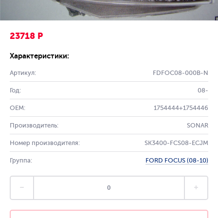
23718 Р
Характеристики:
Артикул:
FDFOC08-000B-N
Год:
08-
OEM:
1754444+1754446
Производитель:
SONAR
Номер производителя:
SK3400-FCS08-ECJM
Группа:
FORD FOCUS (08-10)