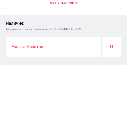
нет в наличии
Наличие:
Актуальность остатков на
2026-08-08 14:01:21
0
Москва-Капотня
© 2007 – 2017 Форвард, интернет магазин автозапчастей, склад
автозапчастей в Москве, автозапчасти оптом от производителей»