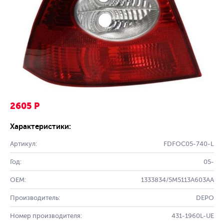
2605 Р
Характеристики:
Артикул:
FDFOC05-740-L
Год:
05-
OEM:
1333834/5M5113A603AA
Производитель:
DEPO
Номер производителя:
431-1960L-UE