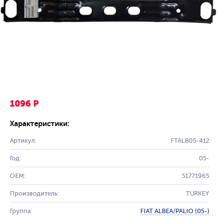
1096 Р
Характеристики:
Артикул:
FTALB05-412
Год:
05-
OEM:
51771965
Производитель:
TURKEY
Группа:
FIAT ALBEA/PALIO (05-)