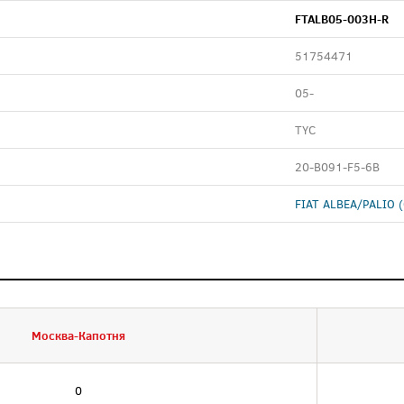
FTALB05-003H-R
51754471
05-
TYC
20-B091-F5-6B
FIAT ALBEA/PALIO (
Москва-Капотня
0