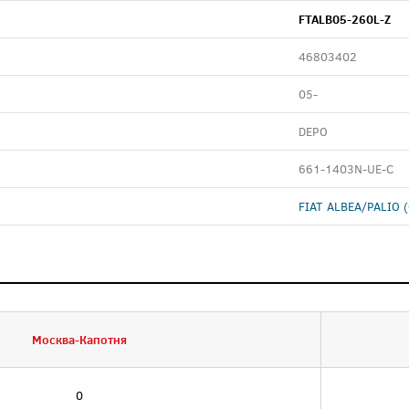
FTALB05-260L-Z
46803402
05-
DEPO
661-1403N-UE-C
FIAT ALBEA/PALIO (
Москва-Капотня
0