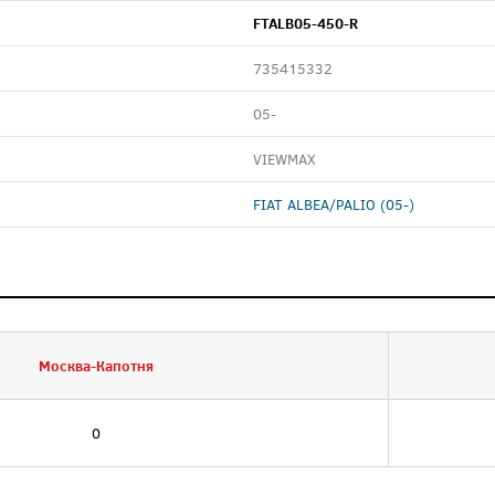
FTALB05-450-R
735415332
05-
VIEWMAX
FIAT ALBEA/PALIO (05-)
Москва-Капотня
0