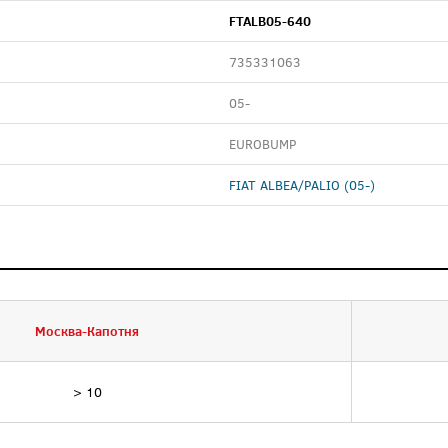
FTALB05-640
735331063
05-
EUROBUMP
FIAT ALBEA/PALIO (05-)
Москва-Капотня
> 10