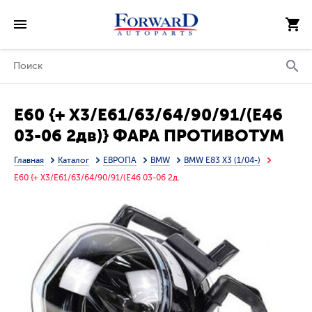
E60 {+ X3/E61/63/64/90/91/(E46
03-06 2дв)} ФАРА ПРОТИВОТУМ
ЛЕВ (DEPO)
Главная
Каталог
ЕВРОПА
BMW
BMW E83 X3 (1/04-)
E60 {+ X3/E61/63/64/90/91/(E46 03-06 2д.