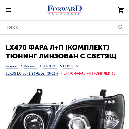
LX470 ФАРА Л+П (КОМПЛЕКТ)
ТЮНИНГ ЛИНЗОВАН С СВЕТЯЩ
ОБОДК ЛИТОЙ ПРОЗРАЧ
Главная
Каталог
ЯПОНИЯ
LEXUS
УК.ПОВОР (EAGLE EYES) ВНУТРИ
LEXUS LX470 (1/98-8/02) (8/02-)
LX470 ФАРА Л+П (КОМПЛЕКТ) .
ЧЕРН