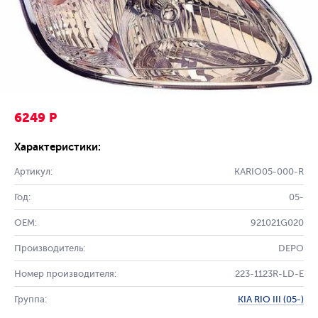
6249 Р
Характеристики:
Артикул:
KARIO05-000-R
Год:
05-
OEM:
921021G020
Производитель:
DEPO
Номер производителя:
223-1123R-LD-E
Группа:
KIA RIO III (05-)