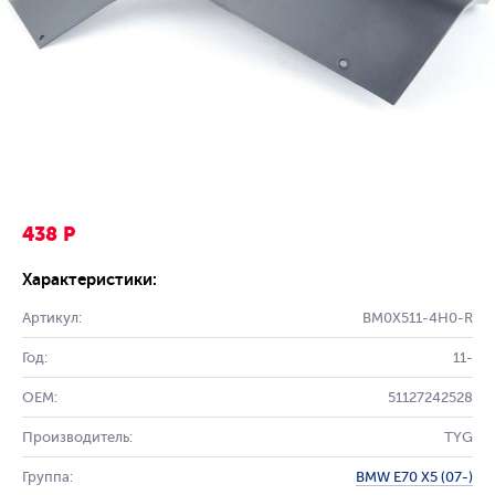
438 Р
Характеристики:
Артикул:
BM0X511-4H0-R
Год:
11-
OEM:
51127242528
Производитель:
TYG
Группа:
BMW E70 X5 (07-)