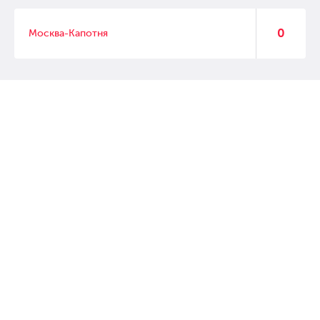
0
Москва-Капотня
© 2007 – 2017 Форвард, интернет магазин автозапчастей, склад
автозапчастей в Москве, автозапчасти оптом от производителей»
Создание сайта –
WebGK
Перейти на полную версию сайта