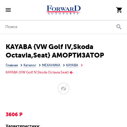
KAYABA {VW Golf IV,Skoda
Octavia,Seat} АМОРТИЗАТОР
ПЕРЕД Л=П
Главная
Каталог
МЕХАНИКА
KAYABA
KAYABA {VW Golf IV,Skoda Octavia,Seat} �.
3606 Р
Характеристики: