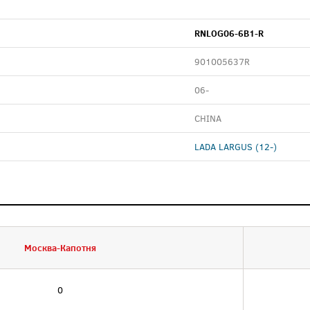
RNLOG06-6B1-R
901005637R
06-
CHINA
LADA LARGUS (12-)
Москва-Капотня
0