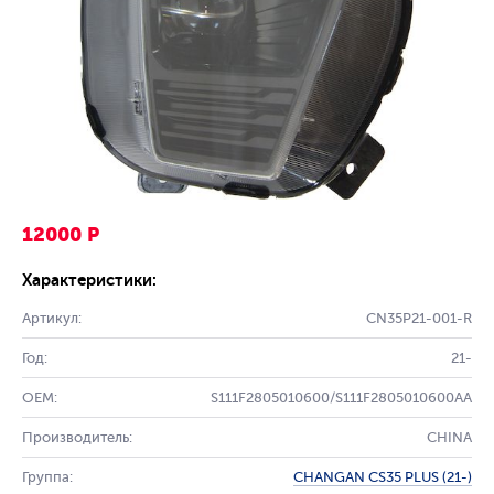
12000 Р
Характеристики:
Артикул:
CN35P21-001-R
Год:
21-
OEM:
S111F2805010600/S111F2805010600AA
Производитель:
CHINA
Группа:
CHANGAN CS35 PLUS (21-)