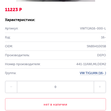
11223 Р
Характеристики:
Артикул:
VWTGN16-000-L
Год:
16-
OEM:
5NB941005B
Производитель:
DEPO
Номер производителя:
441-11AWLMLDEM2
Группа:
VW TIGUAN (16- )
нет в наличии