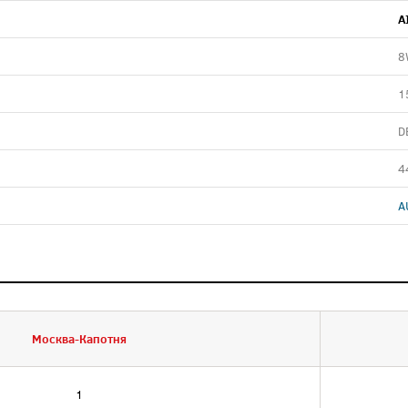
A
8
1
D
4
A
Москва-Капотня
1