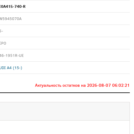
I0A415-740-R
W5945070A
5-
EPO
46-1951R-UE
UDI A4 (15-)
Актуальность остатков на
2026-08-07 06:02:21