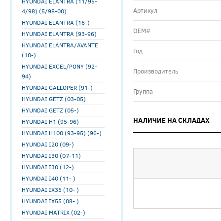
HYUNDAI ELANTRA (11/95-
Артикул
4/98) (5/98-00)
HYUNDAI ELANTRA (16-)
ОЕМ#
HYUNDAI ELANTRA (93-96)
HYUNDAI ELANTRA/AVANTE
Год
(10-)
HYUNDAI EXCEL/PONY (92-
Производитель
94)
HYUNDAI GALLOPER (91-)
Группа
HYUNDAI GETZ (03-05)
HYUNDAI GETZ (05-)
НАЛИЧИЕ НА СКЛАДАХ
HYUNDAI H1 (95-96)
HYUNDAI H100 (93-95) (96-)
HYUNDAI I20 (09-)
HYUNDAI I30 (07-11)
HYUNDAI I30 (12-)
HYUNDAI I40 (11- )
HYUNDAI IX35 (10- )
HYUNDAI IX55 (08- )
HYUNDAI MATRIX (02-)