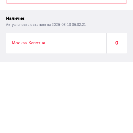
Наличие:
Актуальность остатков на
2026-08-10 06:02:21
0
Москва-Капотня
© 2007 – 2017 Форвард, интернет магазин автозапчастей, склад
автозапчастей в Москве, автозапчасти оптом от производителей»