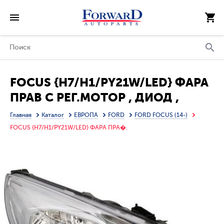
FOCUS {H7/H1/PY21W/LED} ФАРА
ПРАВ С РЕГ.МОТОР , ДИОД ,
ВНУТРИ ХРОМ (DEPO)
Главная
Каталог
ЕВРОПА
FORD
FORD FOCUS (14-)
FOCUS {H7/H1/PY21W/LED} ФАРА ПРА�.