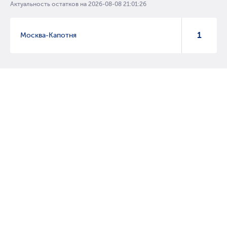
Актуальность остатков на
2026-08-08 21:01:26
1
Москва-Капотня
© 2007 – 2017 Форвард, интернет магазин автозапчастей, склад
автозапчастей в Москве, автозапчасти оптом от производителей»
Создание сайта –
WebGK
Перейти на полную версию сайта