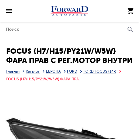
FOCUS {H7/H15/PY21W/W5W}
ФАРА ПРАВ С РЕГ.МОТОР ВНУТРИ
ЧЕРН (DEPO)
Главная
Каталог
ЕВРОПА
FORD
FORD FOCUS (14-)
FOCUS {H7/H15/PY21W/W5W} ФАРА ПРА.