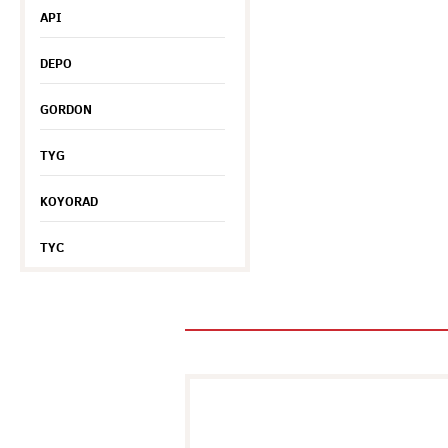
API
DEPO
GORDON
TYG
KOYORAD
TYC