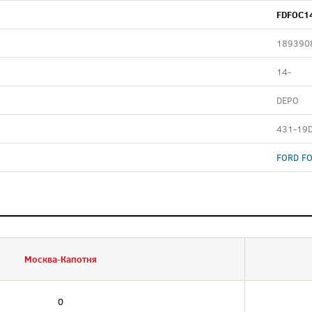
FDFOC1
189390
14-
DEPO
431-19
FORD FO
Москва-Капотня
0