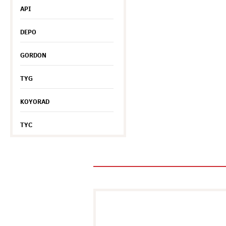
API
DEPO
GORDON
TYG
KOYORAD
TYC