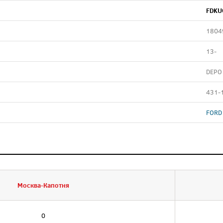
FDKU
1804
13-
DEPO
431-
FORD
Москва-Капотня
0