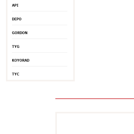
API
DEPO
GORDON
TYG
KOYORAD
TYC