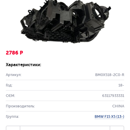
2786 Р
Характеристики:
Артикул:
BM0X518-2C0-R
Год:
18-
OEM:
63117933331
Производитель:
CHINA
Группа:
BMW F15 X5 (13-)