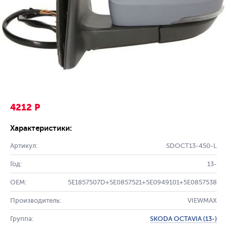
4212 Р
Характеристики:
Артикул:
SDOCT13-450-L
Год:
13-
OEM:
5E1857507D+5E0857521+5E0949101+5E0857538
Производитель:
VIEWMAX
Группа:
SKODA OCTAVIA (13-)