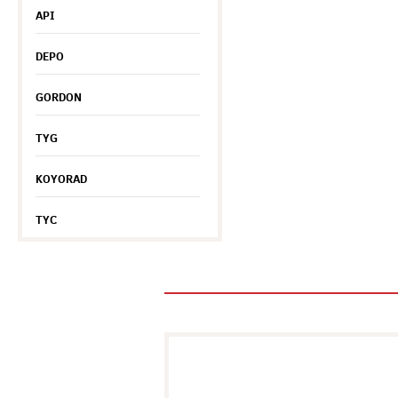
API
DEPO
GORDON
TYG
KOYORAD
TYC