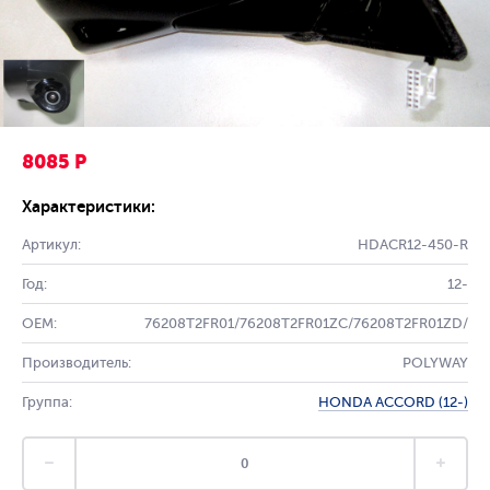
8085 Р
Характеристики:
Артикул:
HDACR12-450-R
Год:
12-
OEM:
76208T2FR01/76208T2FR01ZC/76208T2FR01ZD/
Производитель:
POLYWAY
Группа:
HONDA ACCORD (12-)