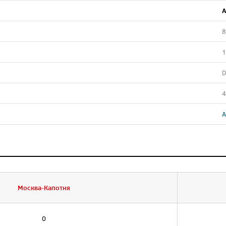
A
8
1
D
4
A
Москва-Капотня
0