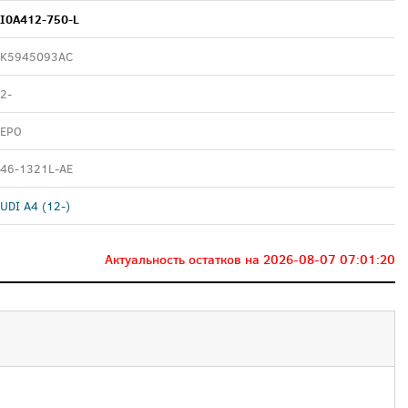
I0A412-750-L
K5945093AC
2-
EPO
46-1321L-AE
UDI A4 (12-)
Актуальность остатков на
2026-08-07 07:01:20