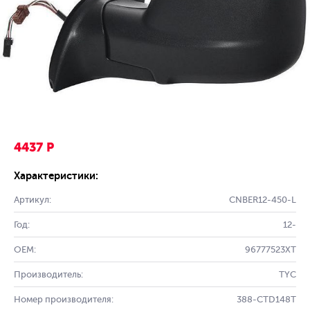
4437 Р
Характеристики:
Артикул:
CNBER12-450-L
Год:
12-
OEM:
96777523XT
Производитель:
TYC
Номер производителя:
388-CTD148T