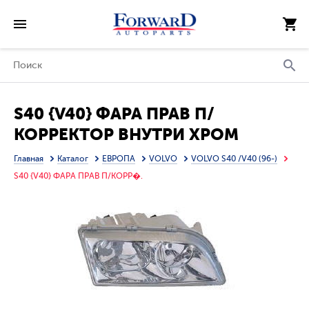
S40 {V40} ФАРА ПРАВ П/
КОРРЕКТОР ВНУТРИ ХРОМ
(DEPO)
Главная
Каталог
ЕВРОПА
VOLVO
VOLVO S40 /V40 (96-)
S40 {V40} ФАРА ПРАВ П/КОРР�.