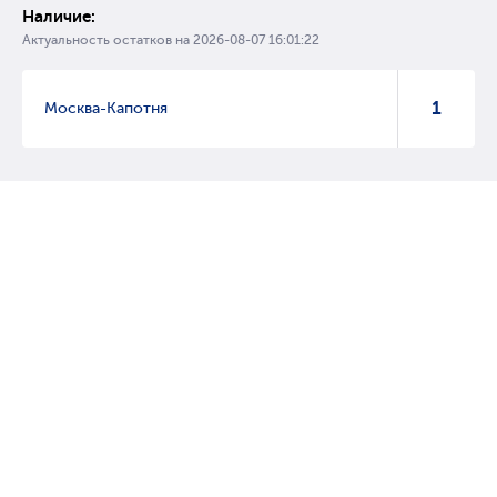
Наличие:
Актуальность остатков на
2026-08-07 16:01:22
1
Москва-Капотня
© 2007 – 2017 Форвард, интернет магазин автозапчастей, склад
автозапчастей в Москве, автозапчасти оптом от производителей»
Создание сайта –
WebGK