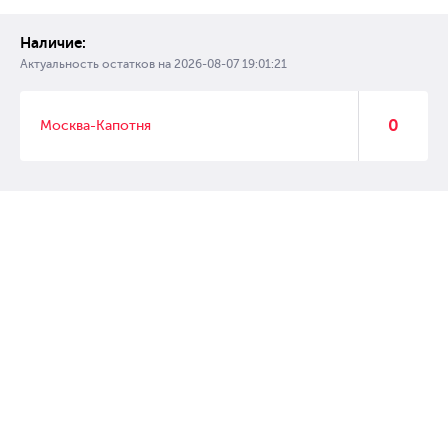
Наличие:
Актуальность остатков на
2026-08-07 19:01:21
0
Москва-Капотня
© 2007 – 2017 Форвард, интернет магазин автозапчастей, склад
автозапчастей в Москве, автозапчасти оптом от производителей»
Создание сайта –
WebGK