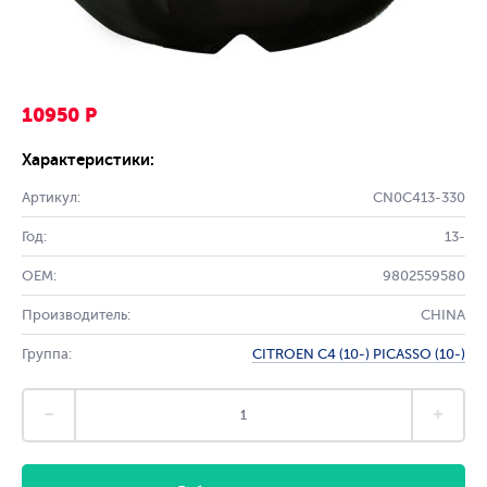
10950 Р
Характеристики:
Артикул:
CN0C413-330
Год:
13-
OEM:
9802559580
Производитель:
CHINA
Группа:
CITROEN C4 (10-) PICASSO (10-)