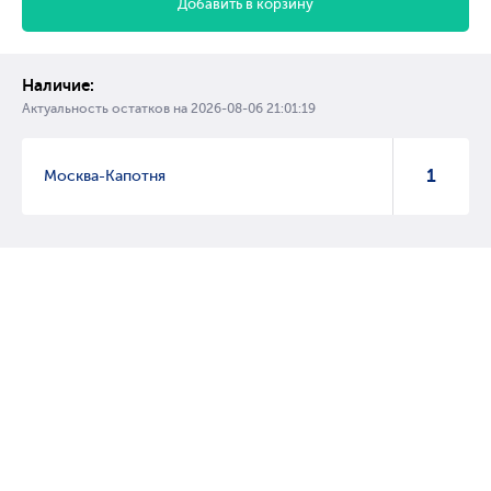
Добавить в корзину
Наличие:
Актуальность остатков на
2026-08-06 21:01:19
1
Москва-Капотня
© 2007 – 2017 Форвард, интернет магазин автозапчастей, склад
автозапчастей в Москве, автозапчасти оптом от производителей»