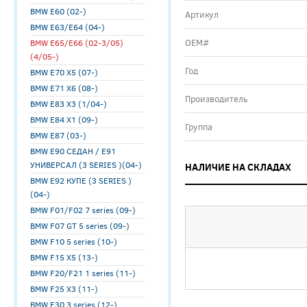
BMW E60 (02-)
Артикул
BMW E63/E64 (04-)
ОЕМ#
BMW E65/E66 (02-3/05)
(4/05-)
Год
BMW E70 X5 (07-)
BMW E71 X6 (08-)
Производитель
BMW E83 X3 (1/04-)
BMW E84 X1 (09-)
Группа
BMW E87 (03-)
BMW E90 СЕДАН / E91
УНИВЕРСАЛ (3 SERIES )(04-)
НАЛИЧИЕ НА СКЛАДАХ
BMW E92 КУПЕ (3 SERIES )
(04-)
BMW F01/F02 7 series (09-)
BMW F07 GT 5 series (09-)
BMW F10 5 series (10-)
BMW F15 X5 (13-)
BMW F20/F21 1 series (11-)
BMW F25 X3 (11-)
BMW F30 3 series (12-)