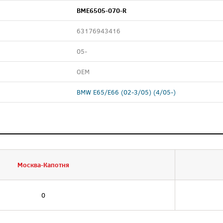
BME6505-070-R
63176943416
05-
OEM
BMW E65/E66 (02-3/05) (4/05-)
Москва-Капотня
0