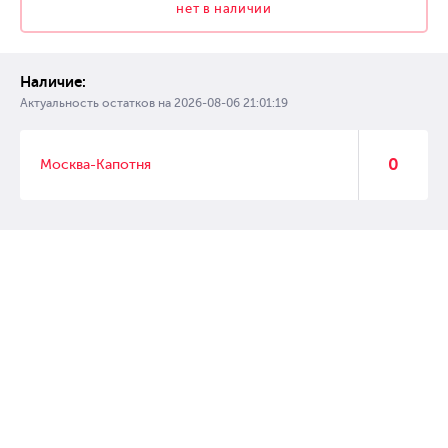
нет в наличии
Наличие:
Актуальность остатков на
2026-08-06 21:01:19
0
Москва-Капотня
© 2007 – 2017 Форвард, интернет магазин автозапчастей, склад
автозапчастей в Москве, автозапчасти оптом от производителей»