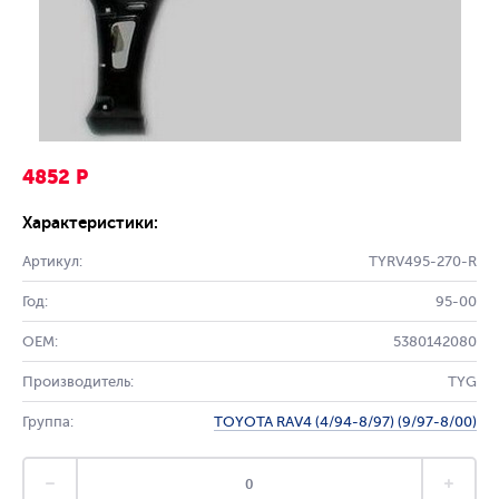
4852 Р
Характеристики:
Артикул:
TYRV495-270-R
Год:
95-00
OEM:
5380142080
Производитель:
TYG
Группа:
TOYOTA RAV4 (4/94-8/97) (9/97-8/00)