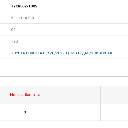
TYCRL02-100S
531111A390
02-
TYG
TOYOTA COROLLA DE120/ZE120 (02-) СЕДАН/УНИВЕРСАЛ
Москва-Капотня
0