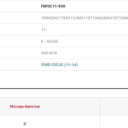
FDFOC11-930
1684204/1769313/AV6119710AA/AV6419710AA
11-
K - Китай
940181K
FORD FOCUS (11-14)
Москва-Капотня
0