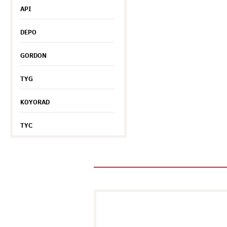
API
DEPO
GORDON
TYG
KOYORAD
TYC