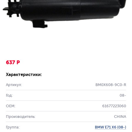
637 Р
Характеристики:
Артикул:
BM0X608-9C0-R
Год:
08-
OEM:
61677223060
Производитель:
CHINA
Группа:
BMW E71 X6 (08-)