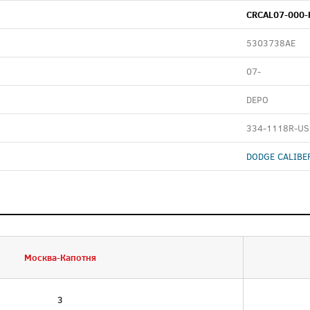
CRCAL07-000-
5303738AE
07-
DEPO
334-1118R-US
DODGE CALIBER
Москва-Капотня
3