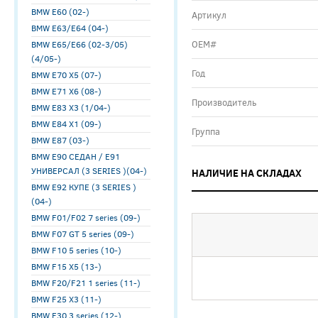
BMW E60 (02-)
Артикул
BMW E63/E64 (04-)
ОЕМ#
BMW E65/E66 (02-3/05)
(4/05-)
Год
BMW E70 X5 (07-)
BMW E71 X6 (08-)
Производитель
BMW E83 X3 (1/04-)
BMW E84 X1 (09-)
Группа
BMW E87 (03-)
BMW E90 СЕДАН / E91
УНИВЕРСАЛ (3 SERIES )(04-)
НАЛИЧИЕ НА СКЛАДАХ
BMW E92 КУПЕ (3 SERIES )
(04-)
BMW F01/F02 7 series (09-)
BMW F07 GT 5 series (09-)
BMW F10 5 series (10-)
BMW F15 X5 (13-)
BMW F20/F21 1 series (11-)
BMW F25 X3 (11-)
BMW F30 3 series (12-)