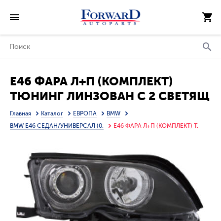
E46 ФАРА Л+П (КОМПЛЕКТ)
ТЮНИНГ ЛИНЗОВАН С 2 СВЕТЯЩ
ОБОДК С РЕГ.МОТОР (EAGLE
Главная
Каталог
ЕВРОПА
BMW
EYES) ВНУТРИ ЧЕРН
BMW E46 СЕДАН/УНИВЕРСАЛ (0.
E46 ФАРА Л+П (КОМПЛЕКТ) Т.