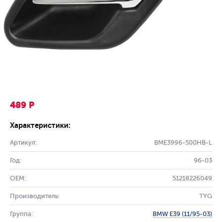
489 Р
Характеристики:
Артикул:
BME3996-500HB-L
Год:
96-03
OEM:
51218226049
Производитель:
TYG
Группа:
BMW E39 (11/95-03)