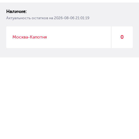
Наличие:
Актуальность остатков на
2026-08-06 21:01:19
0
Москва-Капотня
© 2007 – 2017 Форвард, интернет магазин автозапчастей, склад
автозапчастей в Москве, автозапчасти оптом от производителей»
Создание сайта –
WebGK