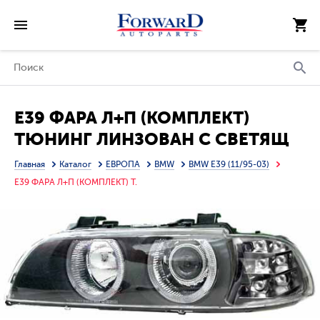
E39 ФАРА Л+П (КОМПЛЕКТ)
ТЮНИНГ ЛИНЗОВАН С СВЕТЯЩ
ОБОДК , ДИОД УК.ПОВОР
Главная
Каталог
ЕВРОПА
BMW
BMW E39 (11/95-03)
ПРОЗРАЧ С РЕГ.МОТОР ВНУТРИ
E39 ФАРА Л+П (КОМПЛЕКТ) Т.
(DEPO) ЧЕРН