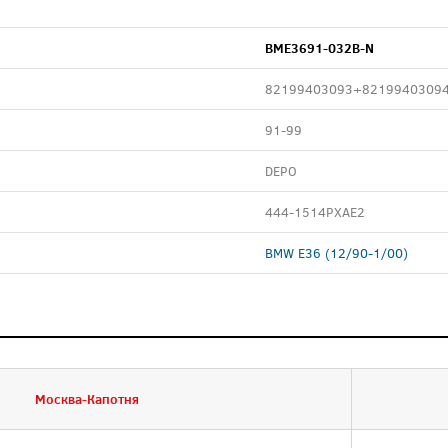
BME3691-032B-N
82199403093+8219940309
91-99
DEPO
444-1514PXAE2
BMW E36 (12/90-1/00)
Москва-Капотня