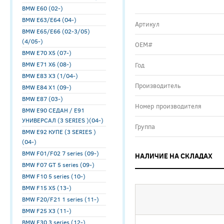
BMW E60 (02-)
BMW E63/E64 (04-)
Артикул
BMW E65/E66 (02-3/05)
(4/05-)
ОЕМ#
BMW E70 X5 (07-)
BMW E71 X6 (08-)
Год
BMW E83 X3 (1/04-)
Производитель
BMW E84 X1 (09-)
BMW E87 (03-)
Номер производителя
BMW E90 СЕДАН / E91
УНИВЕРСАЛ (3 SERIES )(04-)
Группа
BMW E92 КУПЕ (3 SERIES )
(04-)
BMW F01/F02 7 series (09-)
НАЛИЧИЕ НА СКЛАДАХ
BMW F07 GT 5 series (09-)
BMW F10 5 series (10-)
BMW F15 X5 (13-)
BMW F20/F21 1 series (11-)
BMW F25 X3 (11-)
BMW F30 3 series (12-)