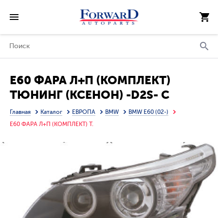
E60 ФАРА Л+П (КОМПЛЕКТ)
ТЮНИНГ (КСЕНОН) -D2S- С
СВЕТЯЩ ОБОДК ЛИНЗОВАН С
Главная
Каталог
ЕВРОПА
BMW
BMW E60 (02-)
РЕГ.МОТОР (EAGLE EYES) ВНУТРИ
E60 ФАРА Л+П (КОМПЛЕКТ) Т.
ЧЕРН