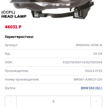
46031 Р
Характеристики:
Артикул:
BME6002-003B-N
Год:
02-04
OEM:
63127165567+63127165568
Производитель:
EAGLE EYES
Номер производителя:
BM087-A3WC0-12V
Группа:
BMW E60 (02-)