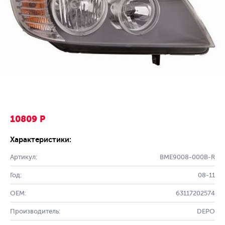
10809 Р
Характеристики:
Артикул:
BME9008-000B-R
Год:
08-11
OEM:
63117202574
Производитель:
DEPO